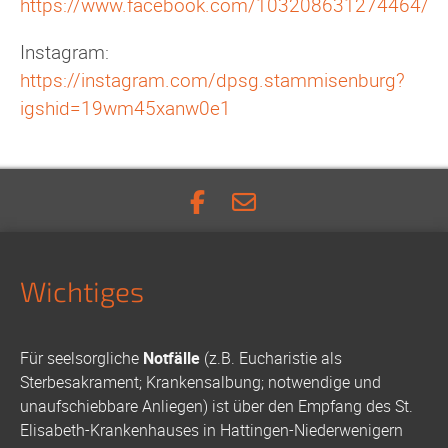
https://www.facebook.com/103208631274464/
Instagram:
https://instagram.com/dpsg.stammisenburg?
igshid=19wm45xanw0e1
Wichtiges
Für seelsorgliche
Notfälle
(z.B. Eucharistie als
Sterbesakrament; Krankensalbung; notwendige und
unaufschiebbare Anliegen) ist über den Empfang des St.
Elisabeth-Krankenhauses in Hattingen-Niederwenigern